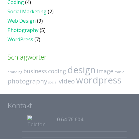
Coding
(4)
Social Marketing
(2)
Web Design
(9)
Photography
(5)
WordPress
(7)
Schlagwörter
design
business
coding
image
branding
music
wordpress
photography
video
social
Kontakt
0 64 76 604