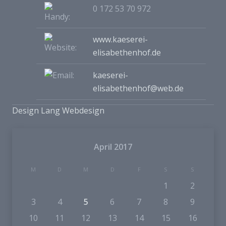
0 172 53 70 972
www.kaeserei-
elisabethenhof.de
kaeserei-
elisabethenhof@web.de
Design Lang Webdesign
April 2017
M
D
M
D
F
S
S
1
2
3
4
5
6
7
8
9
10
11
12
13
14
15
16