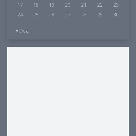
17
18
19
20
21
22
23
24
25
26
27
28
29
30
« Dez.
Und so finden Sie uns