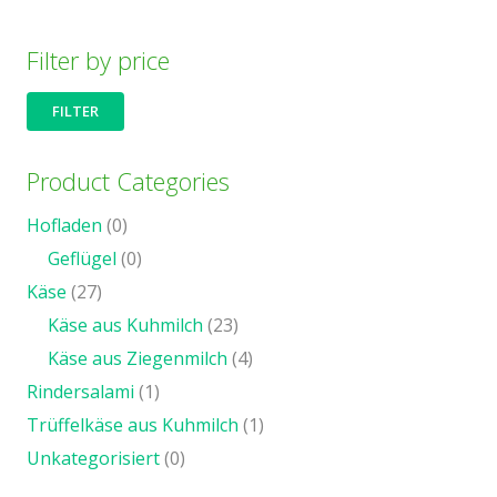
Beiträge
Filter by price
Min
Ma
FILTER
Pre
Pre
Product Categories
Hofladen
(0)
Geflügel
(0)
Käse
(27)
Käse aus Kuhmilch
(23)
Käse aus Ziegenmilch
(4)
Rindersalami
(1)
Trüffelkäse aus Kuhmilch
(1)
Unkategorisiert
(0)