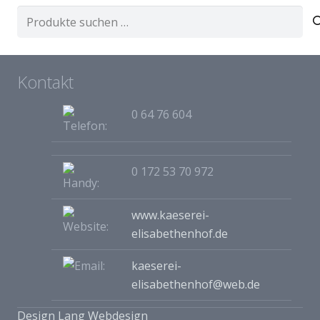
Suchen
nach:
Kontakt
0 64 76 604
0 172 53 70 972
www.kaeserei-
elisabethenhof.de
kaeserei-
elisabethenhof@web.de
Design Lang Webdesign