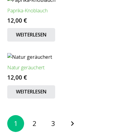
Paprika-Knoblauch
12,00
€
WEITERLESEN
Natur geräuchert
12,00
€
WEITERLESEN
Seitennummerierung
1
2
3
der