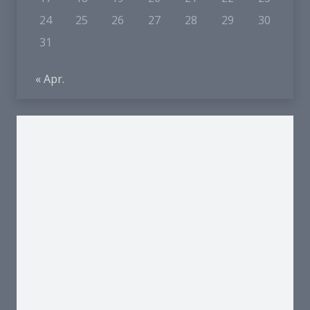
24
25
26
27
28
29
30
31
« Apr.
Und so finden Sie uns