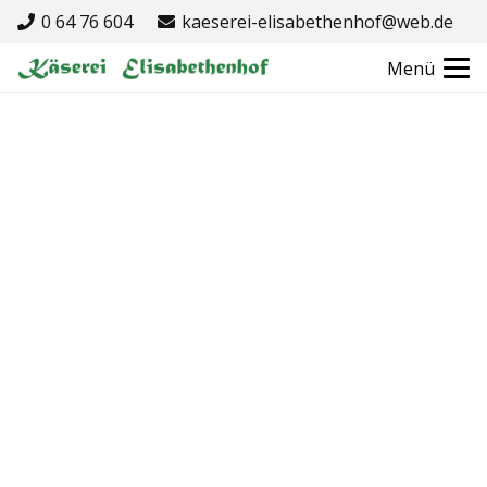
0 64 76 604
kaeserei-elisabethenhof@web.de
Menü