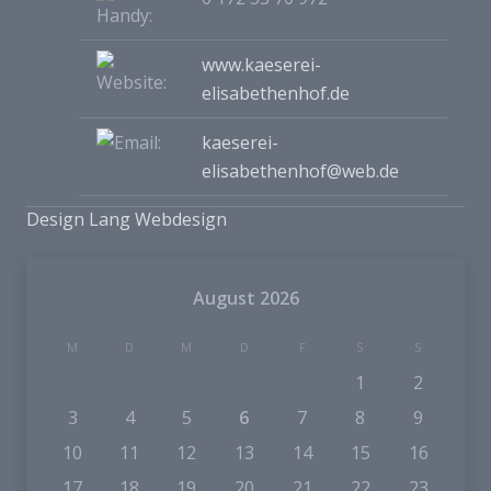
www.kaeserei-
elisabethenhof.de
kaeserei-
elisabethenhof@web.de
Design Lang Webdesign
August 2026
M
D
M
D
F
S
S
1
2
3
4
5
6
7
8
9
10
11
12
13
14
15
16
17
18
19
20
21
22
23