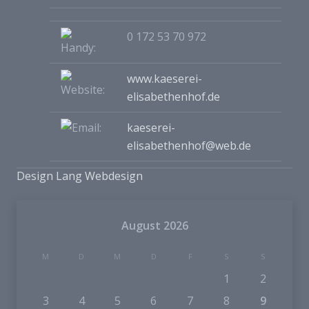
0 172 53 70 972
www.kaeserei-
elisabethenhof.de
kaeserei-
elisabethenhof@web.de
Design Lang Webdesign
August 2026
M
D
M
D
F
S
S
1
2
3
4
5
6
7
8
9