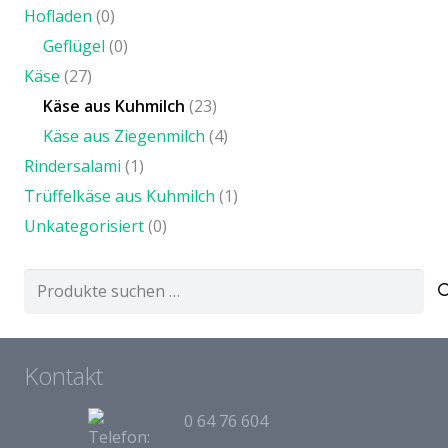
Hofladen
(0)
Geflügel
(0)
Käse
(27)
Käse aus Kuhmilch
(23)
Käse aus Ziegenmilch
(4)
Rindersalami
(1)
Trüffelkäse aus Kuhmilch
(1)
Unkategorisiert
(0)
Suchen
nach:
Kontakt
0 64 76 604