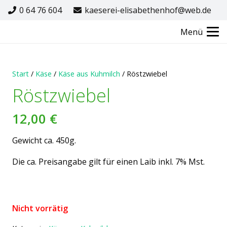
0 64 76 604
kaeserei-elisabethenhof@web.de
Menü
Start
/
Käse
/
Käse aus Kuhmilch
/ Röstzwiebel
Röstzwiebel
12,00
€
Gewicht ca. 450g.
Die ca. Preisangabe gilt für einen Laib inkl. 7% Mst.
Nicht vorrätig