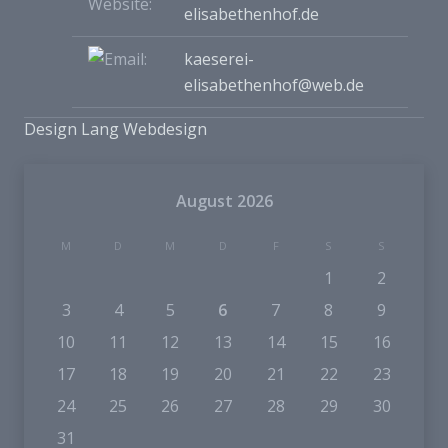
elisabethenhof.de
kaeserei-
elisabethenhof@web.de
Design Lang Webdesign
August 2026
M
D
M
D
F
S
S
1
2
3
4
5
6
7
8
9
10
11
12
13
14
15
16
17
18
19
20
21
22
23
24
25
26
27
28
29
30
31