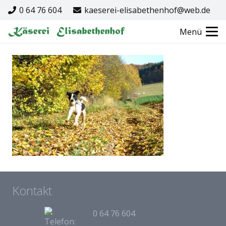
0 64 76 604
kaeserei-elisabethenhof@web.de
Menü
Kontakt
0 64 76 604