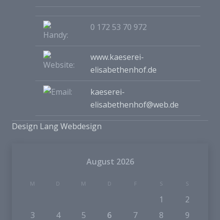
0 172 53 70 972
www.kaeserei-
elisabethenhof.de
kaeserei-
elisabethenhof@web.de
Design Lang Webdesign
August 2026
M
D
M
D
F
S
S
1
2
3
4
5
6
7
8
9