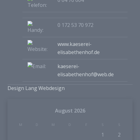
0 64 76 604
0 172 53 70 972
www.kaeserei-
elisabethenhof.de
kaeserei-
elisabethenhof@web.de
Design Lang Webdesign
August 2026
M
D
M
D
F
S
S
1
2