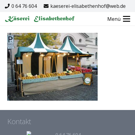
0 64 76 604
kaeserei-elisabethenhof@web.de
Menü
Kontakt