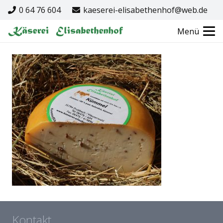
0 64 76 604
kaeserei-elisabethenhof@web.de
Menü
Kontakt