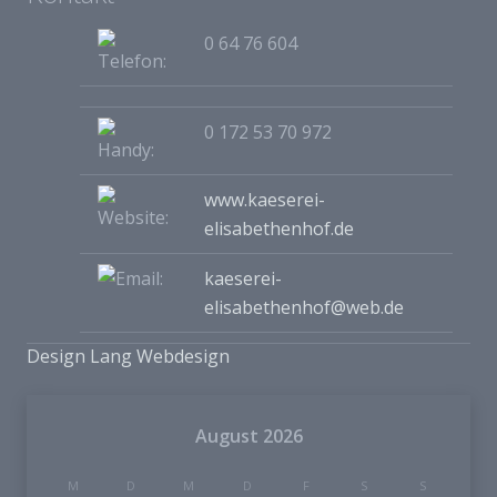
0 64 76 604
0 172 53 70 972
www.kaeserei-
elisabethenhof.de
kaeserei-
elisabethenhof@web.de
Design Lang Webdesign
August 2026
M
D
M
D
F
S
S